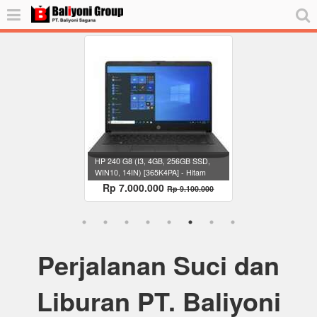
HP 240 G8 (I3, 4GB, 256GB SSD,
WIN10, 14IN) [365K4PA] - Hitam
Rp 7.000.000
Rp 9.100.000
Perjalanan Suci dan
Liburan PT. Baliyoni