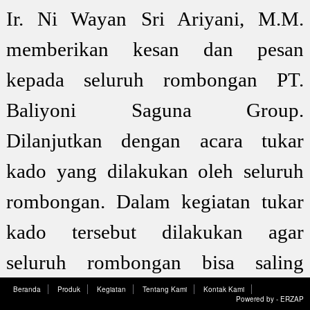
Ir. Ni Wayan Sri Ariyani, M.M.
memberikan kesan dan pesan
kepada seluruh rombongan PT.
Baliyoni Saguna Group.
Dilanjutkan dengan acara tukar
kado yang dilakukan oleh seluruh
rombongan. Dalam kegiatan tukar
kado tersebut dilakukan agar
seluruh rombongan bisa saling
menghargai, meberi semangat dan
Beranda
Produk
Kegiatan
Tentang Kami
Kontak Kami
Powered by -
ERZAP